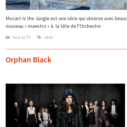
Mozart Is the Jungle est une série qui observe avec beauc
nouveau « maestro » à la tête de l’Orchestre
Catégories
Étiquettes
Vu à la TV
série
Orphan Black