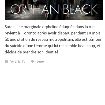
Sarah, une marginale orpheline éduquée dans la rue,
revient à Toronto après avoir disparu pendant 10 mois.
à€ une station du réseau métropolitain, elle est témoin
du suicide d’une femme qui lui ressemble beaucoup, et
décide de prendre son identité.
Catégories
Étiquettes
Vu à la TV
série