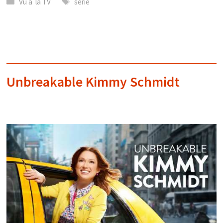
Catégories
Étiquettes
Vu à la TV
série
Unbreakable Kimmy Schmidt