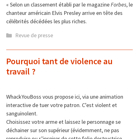
« Selon un classement établi par le magazine
Forbes
, le
chanteur américain Elvis Presley arrive en tête des
célébrités décédées les plus riches.
Catégories
Revue de presse
Pourquoi tant de violence au
travail ?
WhackYouBoss vous propose ici, via une animation
interactive de tuer votre patron. C’est violent et
sanguinolent.
Choisissez votre arme et laissez le personnage se
déchainer sur son supérieur (évidemment, ne pas
reproduire ou s’inspirer de cette folie destructrice