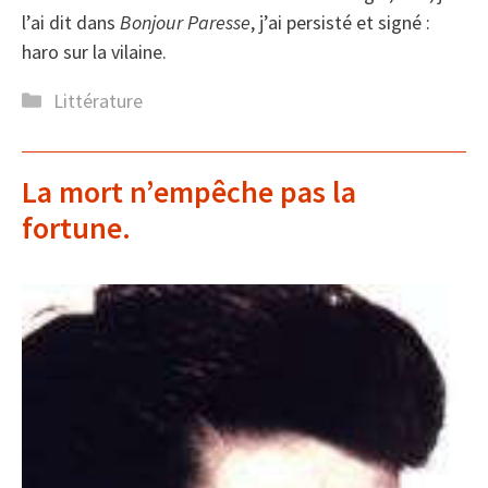
l’ai dit dans
Bonjour Paresse
, j’ai persisté et signé :
haro sur la vilaine.
Catégories
Littérature
La mort n’empêche pas la
fortune.