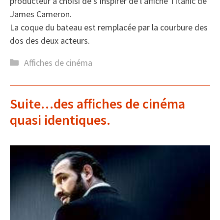
producteur a choisi de s’inspirer de l’affiche Titanic de
James Cameron.
La coque du bateau est remplacée par la courbure des
dos des deux acteurs.
Catégories
Affiches de cinéma
Suite…des affiches de cinéma
quasi identiques.