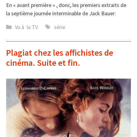
En « avant première » , donc, les premiers extraits de
la septième journée interminable de Jack Bauer:
Catégories
Étiquettes
Vu à la TV
série
Plagiat chez les affichistes de
cinéma. Suite et fin.