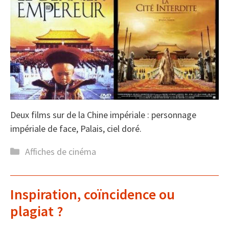
Deux films sur de la Chine impériale : personnage
impériale de face, Palais, ciel doré.
Catégories
Affiches de cinéma
Inspiration, coïncidence ou
plagiat ?