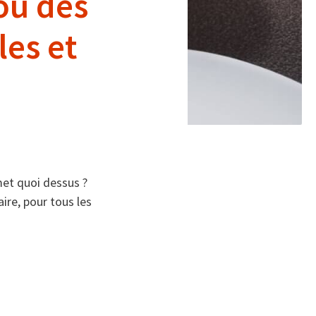
ou des
les et
met quoi dessus ?
aire, pour tous les