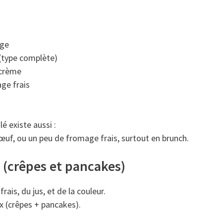
age
(type complète)
crème
ge frais
lé existe aussi :
 œuf, ou un peu de fromage frais, surtout en brunch.
s (crêpes et pancakes)
rais, du jus, et de la couleur.
x (crêpes + pancakes).