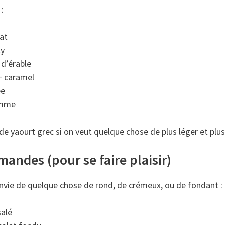
:
at
ly
 d’érable
 caramel
ée
omme
e yaourt grec si on veut quelque chose de plus léger et plus 
mandes (pour se faire plaisir)
envie de quelque chose de rond, de crémeux, ou de fondant :
salé