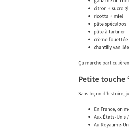
ganache ou cho
citron + sucre g
ricotta + miel
pâte spéculoos
pâte à tartiner
crème fouettée
chantilly vanillée
Ça marche particulière
Petite touche 
Sans leçon d’histoire, ju
En France, on me
Aux États-Unis /
Au Royaume-Uni, 