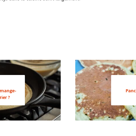
i mange-
Panc
rier ?