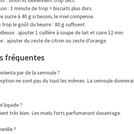
ir : sinon ils deviennent trop secs.
sson : 1 minute de trop = biscuits plus durs.
le sucre à 40 g si besoin, le miel compense.
 trop le goût du beurre : 80 g suffisent.
leuse : ajouter 1 cuillère à soupe de lait et cuire 12 min.
 : ajouter du zeste de citron ou zeste d’orange.
s fréquentes
polenta par de la semoule ?
sorption ne sont pas du tout les mêmes. La semoule donnerai
l liquide ?
nvient très bien. Les miels forts parfumeront davantage.
anille ?