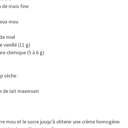
a de maïs fine
doux mou
 de miel
 vanillé (11 g)
re chimique (5 à 6 g)
op sèche :
pe de lait maximum
rre mou et le sucre jusqu’à obtenir une crème homogène.