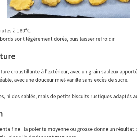
nutes à 180°C.
 bords sont légèrement dorés, puis laisser refroidir.
xture
ture croustillante à l’extérieur, avec un grain sableux apporté
éable, avec une douceur miel-vanille sans excès de sucre.
s, ni des sablés, mais de petits biscuits rustiques adaptés a
n
olenta fine : la polenta moyenne ou grosse donne un résultat « 