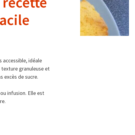
: recette
facile
s accessible, idéale
e texture granuleuse et
ns excès de sucre.
u infusion. Elle est
re.