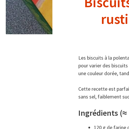
Biscuits
rusti
Les biscuits à la polent
pour varier des biscuits
une couleur dorée, tandi
Cette recette est parfa
sans sel, faiblement s
Ingrédients (≈ 
120 g de farine 