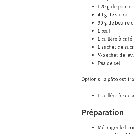
120 g de polent
40 g de sucre
90 g de beurre 
1 œuf
1 cuillère à café
1 sachet de sucre
½ sachet de levu
Pas de sel
Option si la pâte est tr
1 cuillère à sou
Préparation
Mélanger le beu