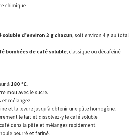
ure chimique
x
é soluble d’environ 2 g chacun
, soit environ 4 g au total
afé bombées de café soluble
, classique ou décaféiné
our à
180 °C
.
urre mou avec le sucre.
s et mélangez.
rine et la levure jusqu’à obtenir une pâte homogène.
èrement le lait et dissolvez-y le café soluble.
u café dans la pâte et mélangez rapidement.
oule beurré et fariné.