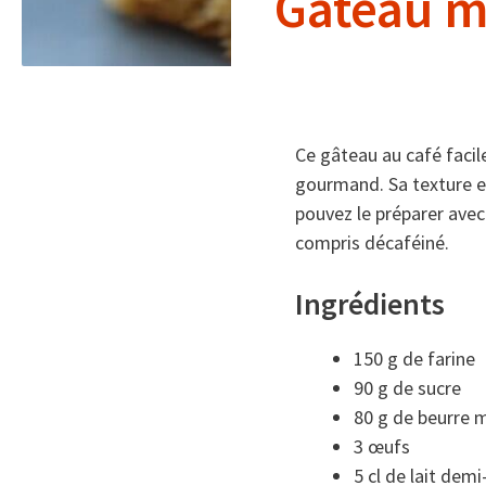
Gâteau mo
Ce gâteau au café facil
gourmand. Sa texture es
pouvez le préparer avec
compris décaféiné.
Ingrédients
150 g de farine
90 g de sucre
80 g de beurre 
3 œufs
5 cl de lait dem