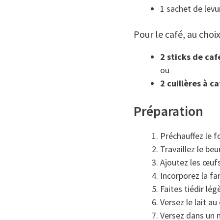
1 sachet de lev
Pour le café, au choi
2 sticks de caf
ou
2 cuillères à c
Préparation
Préchauffez le f
Travaillez le be
Ajoutez les œuf
Incorporez la fa
Faites tiédir lég
Versez le lait a
Versez dans un m