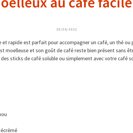
elleux au café facile
28/04/2022
e et rapide est parfait pour accompagner un café, un thé ou
t moelleuse et son goût de café reste bien présent sans êtr
 des sticks de café soluble ou simplement avec votre café so
mou
i-écrémé