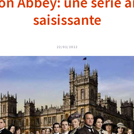
n Abbey: une série a
saisissante
22/01/2012