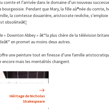
e du comte et l’arrivée dans le domaine d’un nouveau succes
 la bourgeoisie. Pendant que Mary, la fille aà®née du comte, h
amille, la comtesse douairière, aristocrate revêche, s’emploi
est obsolèteâ€¦
e « Downton Abbey » â€“la plus chère de la télévision britan
sodeâ€“ en promet au moins deux autres.
re une peinture tout en finesse d’une famille aristocratiq
ne encore mais les mentalités changent.
Héritage de Nicholas
Shakespeare