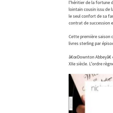
l’héritier de la fortun
lointain cousin issu de
le seul confort de sa f
contrat de succession 
Cette première saison d
livres sterling par épi
â€œDownton Abbeyâ€ off
XXe siècle. L’ordre règ