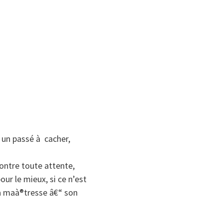
t un passé à cacher,
contre toute attente,
our le mieux, si ce n’est
sa maà®tresse â€“ son