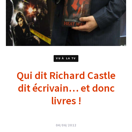
VU À LA TV
Qui dit Richard Castle
dit écrivain… et donc
livres !
04/06/2012